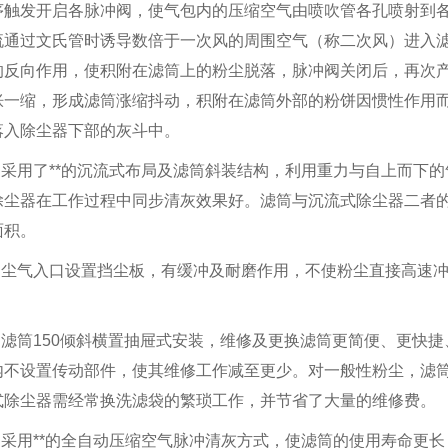
四川废气净化设备-活性炭吸附脱附催化燃烧
四川噪声治理设备-隔声门
序触发开启各脉冲阀，使气包内的压缩空气由喷吹管各孔喷射到
流通过文氏管时诱导数倍于一次风的周围空气（称二次风）进入
的反向作用，使积附在滤筒上的粉尘脱落，脉冲阀关闭后，再次
胀一缩，形成滤筒涨缩抖动，积附在滤筒外部的粉饼因惯性作用
落入除尘器下部的灰斗中。
1.采用了**的沉流式布局及滤筒斜装结构，利用重力与自上而下
除尘器在工作过程中同步清灰效果好。滤筒与沉流式除尘器二者的
面积。
2.尘气入口设置挡尘板，有缓冲及耐磨作用，不使粉尘直接高速
3.滤筒150倾斜横置抽屉式安装，维修及更换滤筒更简便、更快
内不设置传动部件，使其维修工作减至更少。对一般性粉尘，滤
式除尘器需经常换洗滤袋的繁琐工作，并节省了大量的维修费。
4.采用**的全自动压缩空气脉冲清灰方式，使滤筒的使用寿命更长