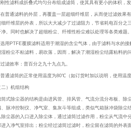
1.刚性滤料成折叠式均匀分布组成滤筒，使其具有更小的体积，
2.在普通滤料的外层，再覆盖一层超细纤维层，从而使过滤效果
超细纤维层的外表，所以大大减少了过滤阻力，节省耗电百分之
干净。同时也解决了超细粉尘、纤维性粉尘难以处理等各类难题
3.选用PTFE覆膜滤料适用于潮湿的含尘气体，由于滤料与水的接
潮湿粉尘不粘滤料，易吹落，因而，解决了潮湿粉尘结露粘料的
4.过滤效率：普百分之九十九点九。
5.普通滤筒的正常使用温度为80℃（如订货时加以说明，使用温度
（二）机组结构
滤筒式除尘器的结构是由进风管、排风管、气流分流分布板、除
阀、脉冲控制仪、净气室、集灰斗等组成，类似气箱脉冲袋除尘结
从除尘器的入口进入除尘体，通过滤筒过滤作用，粉尘从气流中
部进入净气室排出；粉尘经过滤筒过滤时，粉尘留在滤筒的外表