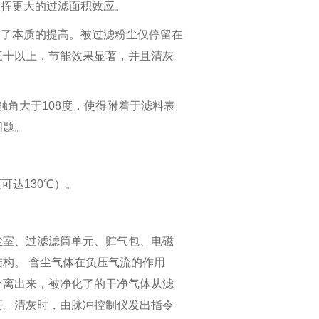
发挥更大的过滤面积效应。
有了本质的提高。被过滤粉尘仅停留在
三十以上，节能效果显著，并且清灰
。
触角大于108度，使得附着于滤料表
问题。
可达130℃）。
尘室、过滤滤筒单元、贮气包、电磁
构。 含尘气体在负压气流的作用
分离出来，被净化了的干净气体从滤
面。清灰时，由脉冲控制仪发出指令