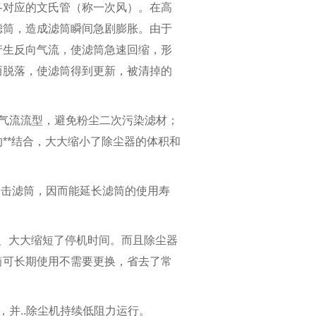
四川布袋除尘-PL型系列单机
各对应的文氏管（称一次风）。在高
滤筒，造成滤筒瞬间急剧膨胀。由于
产生反向气流，使滤筒急速回缩，形
而脱落，使滤筒得到更新，被清掉的
的气流流型，避免粉尘二次污染滤材；
**结合，大大缩小了除尘器的体积和
冲击滤筒，因而能延长滤筒的使用寿
捷、大大缩短了停机时间。而且除尘器
筒可长期使用不需要更换，省去了常
，并..除尘机持续低阻力运行。