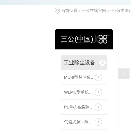
当前位置：
三公在线官网
>
三公(中国)
PRODUCT
三公(中国)
工业除尘设备
MC-II型脉冲袋式除尘器
WLMC型单机滤筒除尘器
PL单机布袋除尘器
气箱式脉冲除尘器