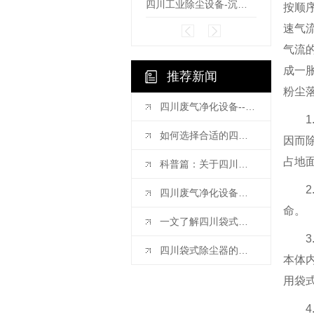
四川工业除尘设备-沉流式滤筒除尘器
按顺
速气
气流
成一
推荐新闻
粉尘
四川废气净化设备--活性炭吸附装置的维护注意事项
如何选择合适的四川工业除尘设备
因而
占地
科普篇：关于四川废气净化设备你都清楚吗？
四川废气净化设备厂家带你了解喷淋塔保养维护的技巧
命。
一文了解四川袋式除尘器巡检与 注意事项
四川袋式除尘器的工作原理
本体
用袋