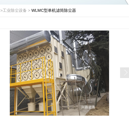
>
工业除尘设备
>
WLMC型单机滤筒除尘器